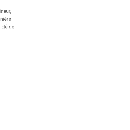
ineur,
anière
 clé de