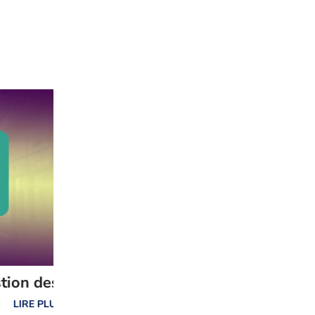
Gestion des plaintes ou réclamations
on des
Votre gestion des plaintes ressemb
elle à un...
IRE PLUS