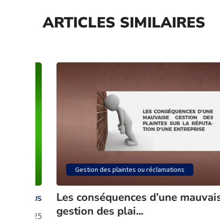
ARTICLES SIMILAIRES
Gestion des plaintes ou réclamations
Les conséquences d’une mauvaise
IRE PLUS
gestion des plai...
L
oût 2025