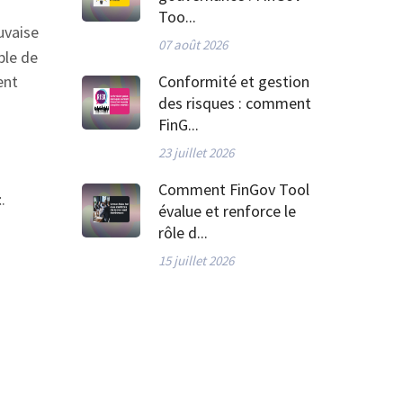
Too...
uvaise
07 août 2026
ble de
ent
Conformité et gestion
des risques : comment
FinG...
23 juillet 2026
Comment FinGov Tool
t
.
évalue et renforce le
rôle d...
15 juillet 2026