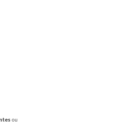
intes
ou